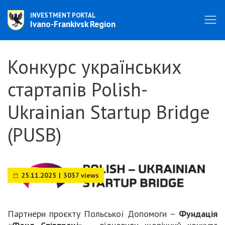
INVESTMENT PORTAL
Ivano-Frankivsk Region
Конкурс українських
стартапів Polish-
Ukrainian Startup Bridge
(PUSB)
25.11.2025
|
3037 views
Партнери проєкту Польської Допомоги –
Фундація