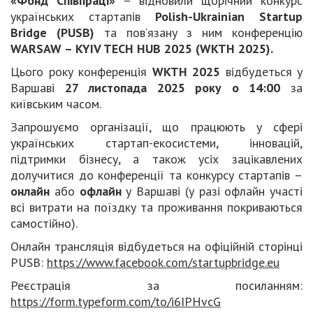
«Фонд Співпраці»
– відновили щорічний конкурс
українських стартапів
Polish-Ukrainian Startup
Bridge (PUSB)
та пов’язану з ним конференцію
WARSAW – KYIV TECH HUB 2025 (WKTH 2025).
Цього року конференція
WKTH 2025
відбудеться у
Варшаві
27 листопада 2025 року о 14:00
за
київським часом.
Запрошуємо організації, що працюють у сфері
українських стартап-екосистеми, інновацій,
підтримки бізнесу, а також усіх зацікавлених
долучитися до конференції та конкурсу стартапів –
онлайн
або
офлайн
у Варшаві (у разі офлайн участі
всі витрати на поїздку та проживання покриваються
самостійно).
Онлайн трансляція відбудеться на офіційній сторінці
PUSB:
https://www.facebook.com/startupbridge.eu
Реєстрація за посиланням:
https://form.typeform.com/to/i6IPHvcG